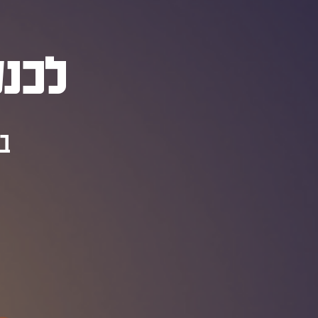
לכנס
בס