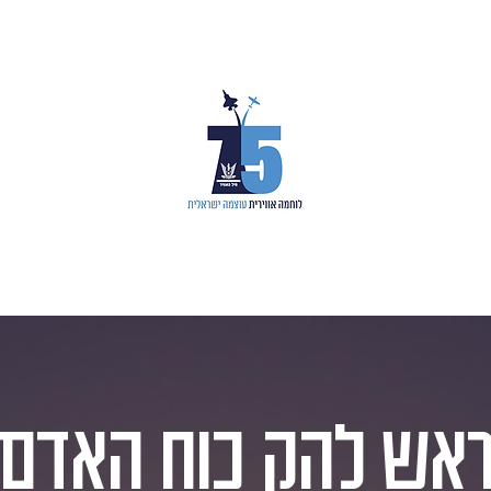
אש להק כוח האדם